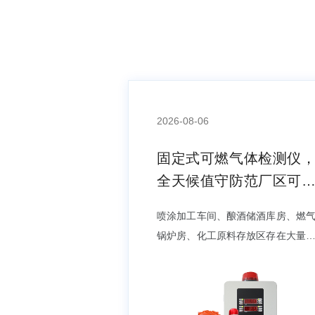
2026-08-06
固定式可燃气体检测仪
全天候值守防范厂区可
气体泄漏事故
喷涂加工车间、酿酒储酒库房、燃
锅炉房、化工原料存放区存在大量
燃气体释放源，管道阀门、法兰连
处、存储罐体极易出现微量泄漏，
醇、酒精、油漆挥发物、燃气等可
气体堆积至临界浓度，接触静电、