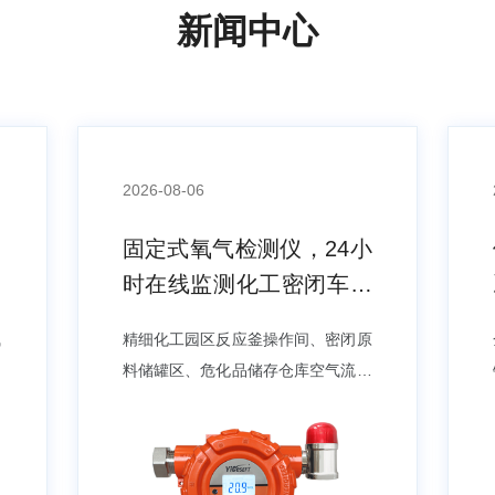
新闻中心
2026-08-06
，
固定式氧气检测仪，24小
燃
时在线监测化工密闭车间
氧含量波动
气
精细化工园区反应釜操作间、密闭原
可
料储罐区、危化品储存仓库空气流通
接
受限，连续化工生产会造成空间内氧
甲
含量过高或过低，氧含量失衡不仅会
燃
干扰生产设备稳定运行，还会直接威
明
胁现场作业人员人身安全。以往化工